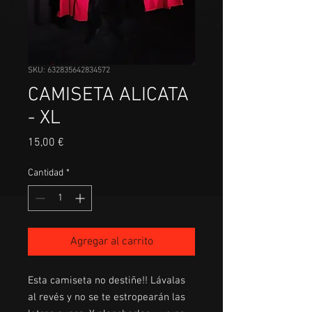
SKU: 632835642834572
CAMISETA ALICATA
- XL
Precio
15,00 €
Cantidad
*
Agregar al carrito
Esta camiseta no destiñe!! Lávalas
al revés y no se te estropearán las